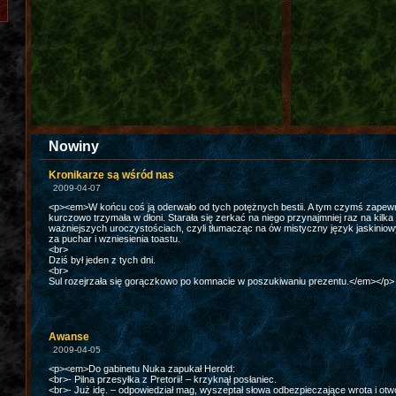
Nowiny
Kronikarze są wśród nas
2009-04-07
<p><em>W końcu coś ją oderwało od tych potężnych bestii. A tym czymś zapewne
kurczowo trzymała w dłoni. Starała się zerkać na niego przynajmniej raz na kilka
ważniejszych uroczystościach, czyli tłumacząc na ów mistyczny język jaskinio
za puchar i wzniesienia toastu.
<br>
Dziś był jeden z tych dni.
<br>
Sul rozejrzała się gorączkowo po komnacie w poszukiwaniu prezentu.</em></p>
Awanse
2009-04-05
<p><em>Do gabinetu Nuka zapukał Herold:
<br>- Pilna przesyłka z Pretorii! – krzyknął posłaniec.
<br>- Już idę. – odpowiedział mag, wyszeptał słowa odbezpieczające wrota i otwo