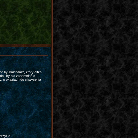
 był kalendarz, który elfka
 dni, by nie zapomnieć o
wy, o okazjach do chwycenia
rzył je.