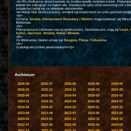
<br>Po chwili przez drzwi komnaty do środka wpadło mnóstwo kartek. Pretoriani
jednak ten zniknął już za rogiem alei. Ostatecznie tylko cicho westchnął coś o D
pośpiechu i wziął się za układanie dokumentów.
<br>Kiedy Nuk skończył pracę, oznajmił zgromadzonym na rynku gościom podję
<br>
Od teraz
Azulita
,
Omnipresent Boundary
i
Videletz
mogą tytułować się Miesz
Behemota.
<br>
Pełnoprawnymi członkami naszej społeczności, Jaskiniowcami, stają się
Leryn
,
Irydus
,
Sanctum
,
Vendral
,
Vokial
i
Wiewek
.
<br>
Za Weteranów Jaskini uznaje się
Dougera
,
Filusa
i
Tullusiona
.
<br>
Gratuluję wszystkim awansowanym!</p>
Archiwum
2026-08
2026-07
2026-06
2026-05
2026-04
2026-01
2025-12
2025-11
2025-10
2025-09
2025-06
2025-05
2025-04
2025-03
2025-02
2024-11
2024-10
2024-09
2024-08
2024-07
2024-04
2024-03
2024-02
2024-01
2023-12
2023-09
2023-08
2023-07
2023-06
2023-05
2023-02
2023-01
2022-12
2022-11
2022-10
2022-07
2022-06
2022-05
2022-04
2022-03
2021-12
2021-11
2021-10
2021-09
2021-08