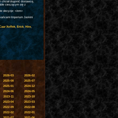
n chciał dogonić dostawcę,
iable cieszącym się z
te decyzje: </em>
kańcami Imperium Jaskini
Caar Xoffek
,
Erick
,
Hiro
,
2026-03
2026-02
2025-08
2025-07
2025-01
2024-12
2024-06
2024-05
2023-11
2023-10
2023-04
2023-03
2022-09
2022-08
2022-02
2022-01
2021-07
2021-06