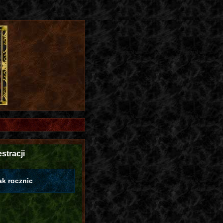
stracji
ak rocznic