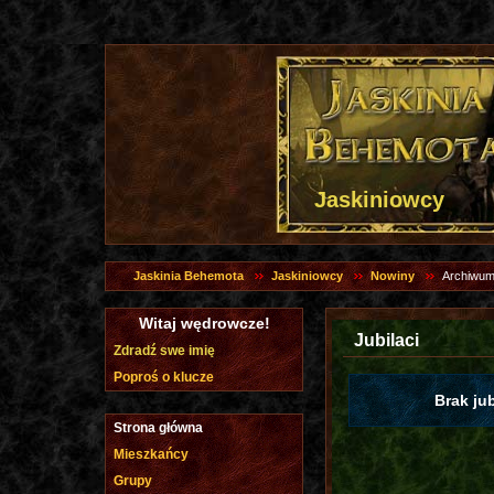
Jaskiniowcy
Jaskinia Behemota
Jaskiniowcy
Nowiny
Archiwum
Witaj wędrowcze!
Jubilaci
Zdradź swe imię
Poproś o klucze
Brak ju
Strona główna
Mieszkańcy
Grupy