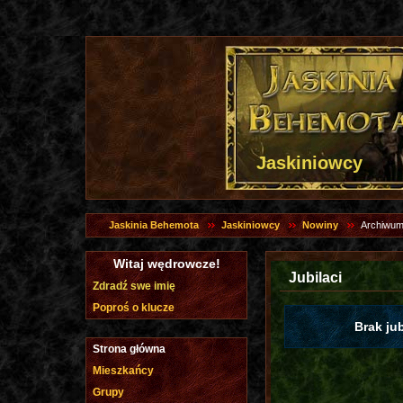
Jaskiniowcy
Jaskinia Behemota
Jaskiniowcy
Nowiny
Archiwum
Witaj wędrowcze!
Jubilaci
Zdradź swe imię
Poproś o klucze
Brak ju
Strona główna
Mieszkańcy
Grupy