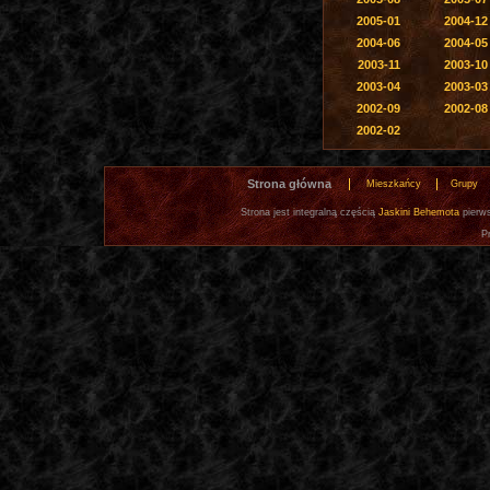
2005-01
2004-12
2004-06
2004-05
2003-11
2003-10
2003-04
2003-03
2002-09
2002-08
2002-02
Strona główna
Mieszkańcy
Grupy
Strona jest integralną częścią
Jaskini Behemota
pierws
P