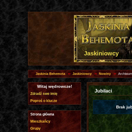
Jaskiniowcy
Jaskinia Behemota
Jaskiniowcy
Nowiny
Archiwum
Witaj wędrowcze!
Jubilaci
Zdradź swe imię
Poproś o klucze
Brak ju
Strona główna
Mieszkańcy
Grupy