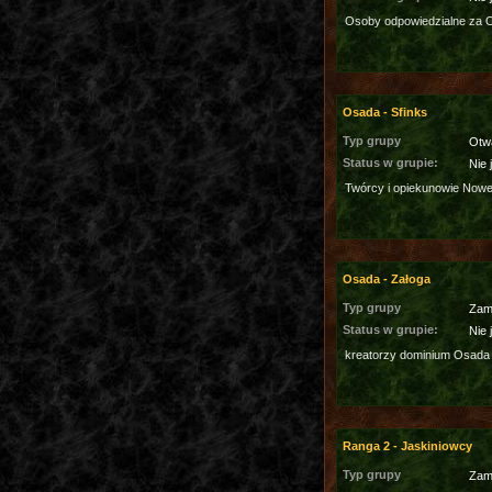
Osoby odpowiedzialne za 
Osada - Sfinks
Typ grupy
Otw
Status w grupie:
Nie 
Twórcy i opiekunowie Nowe
Osada - Załoga
Typ grupy
Zam
Status w grupie:
Nie 
kreatorzy dominium Osada
Ranga 2 - Jaskiniowcy
Typ grupy
Zam