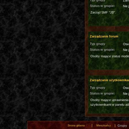
Typ grupy
Zam
Status w grupie:
Nie 
Zarząd SMF "JB".
Zarządzanie forum
Typ grupy
Otw
Status w grupie:
Nie 
Osoby mające status moder
Zarządzanie użytkownika
Typ grupy
Otw
Status w grupie:
Nie 
Osoby mające uprawnienia
użytkownikami w panelu ad
Grupy
Strona główna
Mieszkańcy