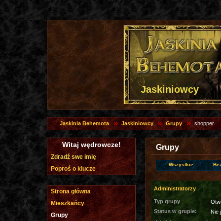
Jaskiniowcy
Jaskinia Behemota
Jaskiniowcy
Grupy
shopper
Witaj wędrowcze!
Grupy
Zdradź swe imię
Wszystkie
Be
Poproś o klucze
Administratorzy
Strona główna
Typ grupy
Otw
Mieszkańcy
Status w grupie:
Nie 
Grupy