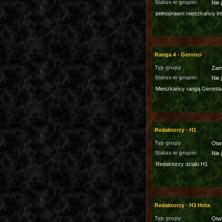
Status w grupie:
Nie 
pełnoprawni mieszkańcy I
Ranga 4 - Geronci
Typ grupy
Zam
Status w grupie:
Nie 
Mieszkańcy rangą Geronta
Redaktorzy - H1
Typ grupy
Otw
Status w grupie:
Nie 
Redaktorzy działu H1
Redaktorzy - H3 Hota
Typ grupy
Otw