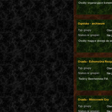
Osoby organizujące konwe
Ognisko - archiwum
Typ grupy
Otw
Status w grupie:
Nie 
Osoby mające dostęp do a
Osada - Echonośna Rozg
Typ grupy
Otw
Status w grupie:
Nie 
Twórcy Beerhemota FM.
Osada - Mistrzowie Gry
Typ grupy
Otw
Status w grupie:
Nie 