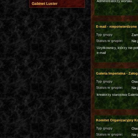
Administratorzy wortalu.
Gabinet Luster
E-mail - niepotwierdzone
Typ grupy
Zam
Status w grupie:
Nie 
Uzytkownicy, którzy nie po
e-mail
Galeria Imperialna - Załog
Typ grupy
Otw
Status w grupie:
Nie 
kreatorzy starostwa Galeri
Komitet Organizacyjny 
Typ grupy
Otw
Status w grupie:
Nie 