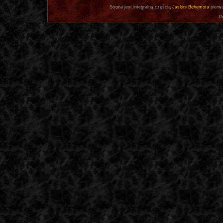
Strona jest integralną częścią
Jaskini Behemota
pierws
P