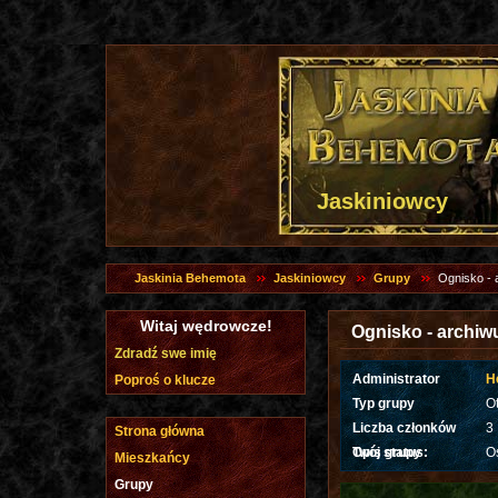
Jaskiniowcy
Jaskinia Behemota
Jaskiniowcy
Grupy
Ognisko -
Witaj wędrowcze!
Ognisko - archi
Zdradź swe imię
Administrator
H
Poproś o klucze
Typ grupy
O
Liczba członków
3
Strona główna
Twój status:
Opis grupy
O
Mieszkańcy
Grupy