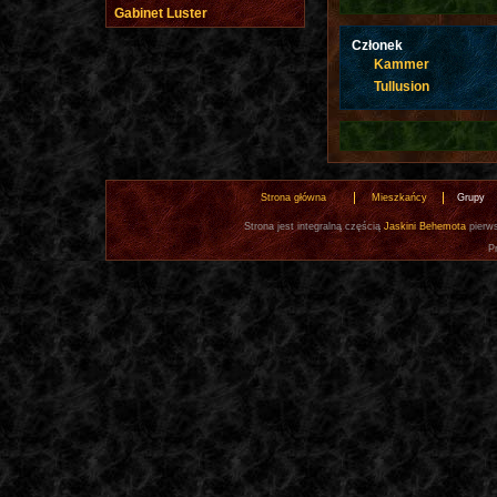
Gabinet Luster
Członek
Kammer
Tullusion
Strona główna
Mieszkańcy
Grupy
Strona jest integralną częścią
Jaskini Behemota
pierws
P