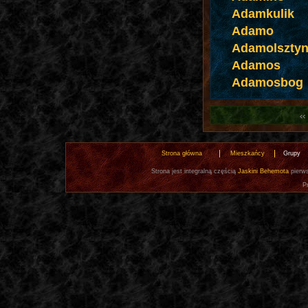
Adamkulik
Adamo
Adamolszty
Adamos
Adamosbog
Strona główna
Mieszkańcy
Grupy
Strona jest integralną częścią
Jaskini Behemota
pierws
P