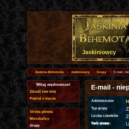
Jaskiniowcy
Jaskinia Behemota
Jaskiniowcy
Grupy
E-mail - n
Witaj wędrowcze!
E-mail - ni
Zdradź swe imię
Poproś o klucze
H
Administrator
Z
Typ grupy
Strona główna
2
Liczba członków
Mieszkańcy
U
Twój status:
Opis grupy
Grupy