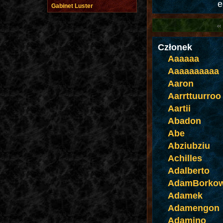
e
Gabinet Luster
Członek
Aaaaaa
Aaaaaaaaaa
Aaron
Aarrttuurroo 
Aartii
Abadon
Abe
Abziubziu
Achilles
Adalberto
AdamBorkow
Adamek
Adamengon
Adamino