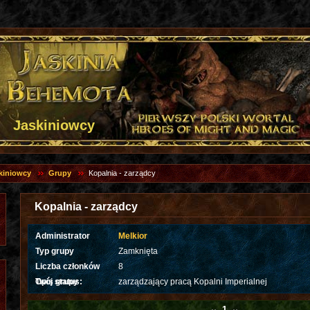
Jaskiniowcy
kiniowcy
Grupy
Kopalnia - zarządcy
Kopalnia - zarządcy
Administrator
Melkior
Typ grupy
Zamknięta
Liczba członków
8
Twój status:
Opis grupy
zarządzający pracą Kopalni Imperialnej
1