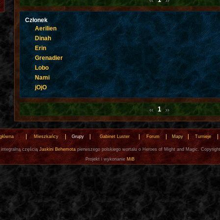
Członek
Aerilien
Dinah
Erin
Grenadier
Lobo
Nami
jOjO
1
 główna
Mieszkańcy
Grupy
Gabinet Luster
Forum
Mapy
Turnieje
 integralną częścią
Jaskini Behemota
pierwszego polskiego wortalu o Heroes of Might and Magic. Copyrigh
Projekt i wykonanie
MiB