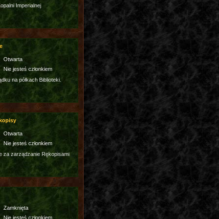
palni Imperialnej
e
Otwarta
Nie jesteś członkiem
dku na półkach Biblioteki.
kopisy
Otwarta
Nie jesteś członkiem
e za zarządzanie Rękopisami
Zamknięta
Nie jesteś członkiem