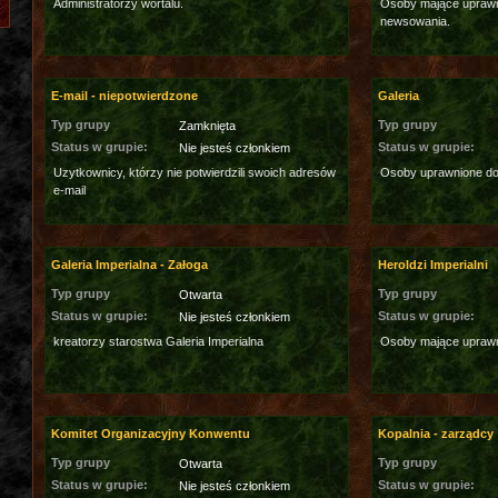
Administratorzy wortalu.
Osoby mające uprawni
newsowania.
E-mail - niepotwierdzone
Galeria
Typ grupy
Typ grupy
Zamknięta
Status w grupie:
Status w grupie:
Nie jesteś członkiem
Uzytkownicy, którzy nie potwierdzili swoich adresów
Osoby uprawnione do 
e-mail
Galeria Imperialna - Załoga
Heroldzi Imperialni
Typ grupy
Typ grupy
Otwarta
Status w grupie:
Status w grupie:
Nie jesteś członkiem
kreatorzy starostwa Galeria Imperialna
Osoby mające uprawn
Komitet Organizacyjny Konwentu
Kopalnia - zarządcy
Typ grupy
Typ grupy
Otwarta
Status w grupie:
Status w grupie:
Nie jesteś członkiem