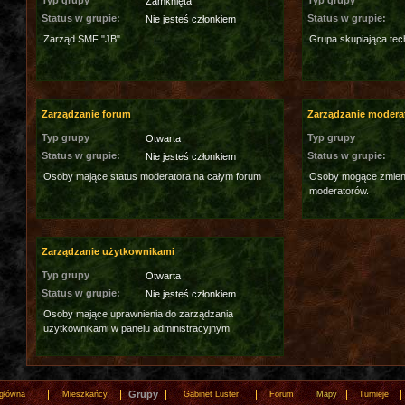
Typ grupy
Typ grupy
Zamknięta
Status w grupie:
Status w grupie:
Nie jesteś członkiem
Zarząd SMF "JB".
Grupa skupiająca tec
Zarządzanie forum
Zarządzanie modera
Typ grupy
Typ grupy
Otwarta
Status w grupie:
Status w grupie:
Nie jesteś członkiem
Osoby mające status moderatora na całym forum
Osoby mogące zmieni
moderatorów.
Zarządzanie użytkownikami
Typ grupy
Otwarta
Status w grupie:
Nie jesteś członkiem
Osoby mające uprawnienia do zarządzania
użytkownikami w panelu administracyjnym
Grupy
 główna
Mieszkańcy
Gabinet Luster
Forum
Mapy
Turnieje