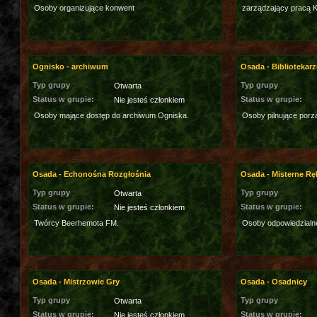
Osoby organizujące konwent
zarządzający pracą Ko
Ognisko - archiwum
Osada - Bibliotekarz
Typ grupy
Typ grupy
Otwarta
Status w grupie:
Status w grupie:
Nie jesteś członkiem
Osoby mające dostęp do archiwum Ogniska.
Osoby pilnujące porzą
Osada - Echonośna Rozgłośnia
Osada - Misterne Rę
Typ grupy
Typ grupy
Otwarta
Status w grupie:
Status w grupie:
Nie jesteś członkiem
Twórcy Beerhemota FM.
Osoby odpowiedzialn
Osada - Mistrzowie Gry
Osada - Osadnicy
Typ grupy
Typ grupy
Otwarta
Status w grupie:
Status w grupie:
Nie jesteś członkiem