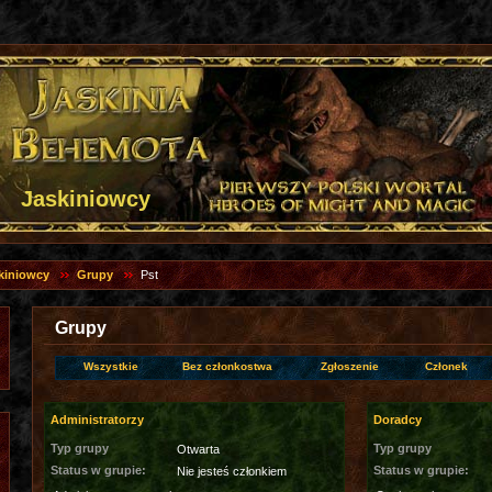
Jaskiniowcy
kiniowcy
Grupy
Pst
Grupy
Wszystkie
Bez członkostwa
Zgłoszenie
Członek
Administratorzy
Doradcy
Typ grupy
Typ grupy
Otwarta
Status w grupie:
Status w grupie:
Nie jesteś członkiem