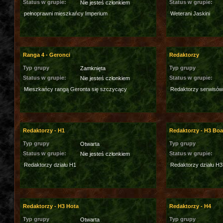
Status w grupie:
Status w grupie:
Nie jesteś członkiem
pełnoprawni mieszkańcy Imperium
Weterani Jaskini
Ranga 4 - Geronci
Redaktorzy
Typ grupy
Typ grupy
Zamknięta
Status w grupie:
Status w grupie:
Nie jesteś członkiem
Mieszkańcy rangą Geronta się szczycący
Redaktorzy serwisów
Redaktorzy - H1
Redaktorzy - H3 Bo
Typ grupy
Typ grupy
Otwarta
Status w grupie:
Status w grupie:
Nie jesteś członkiem
Redaktorzy działu H1
Redaktorzy działu H
Redaktorzy - H3 Hota
Redaktorzy - H4
Typ grupy
Typ grupy
Otwarta