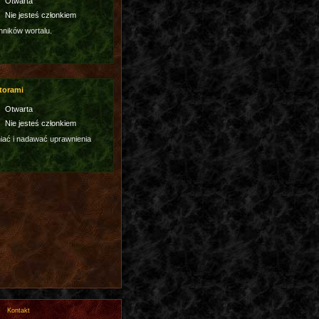
Otwarta
Nie jesteś członkiem
hników wortalu.
torami
Otwarta
Nie jesteś członkiem
ać i nadawać uprawnienia
Kontakt