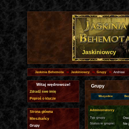
Jaskiniowcy
Jaskinia Behemota
Jaskiniowcy
Grupy
Andriaw
Witaj wędrowcze!
Grupy
Zdradź swe imię
Wszystkie
Be
Poproś o klucze
Administratorzy
Strona główna
Typ grupy
Otw
Mieszkańcy
Status w grupie:
Nie 
Grupy