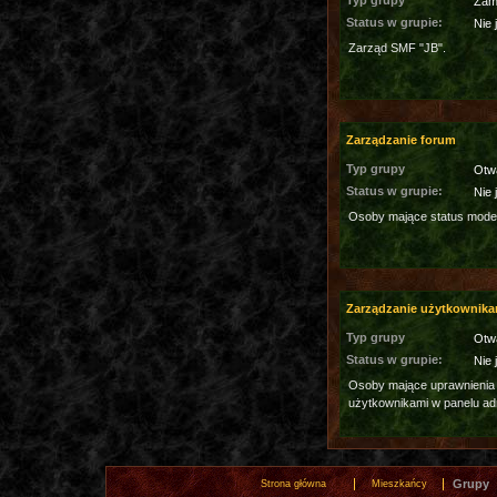
Typ grupy
Zam
Status w grupie:
Nie 
Zarząd SMF "JB".
Zarządzanie forum
Typ grupy
Otw
Status w grupie:
Nie 
Osoby mające status moder
Zarządzanie użytkownika
Typ grupy
Otw
Status w grupie:
Nie 
Osoby mające uprawnienia
użytkownikami w panelu ad
Grupy
Strona główna
Mieszkańcy