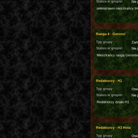
Status w grupie:
Nie 
pełnoprawni mieszkańcy I
Ranga 4 - Geronci
Typ grupy
Zam
Status w grupie:
Nie 
Mieszkańcy rangą Geronta
Redaktorzy - H1
Typ grupy
Otw
Status w grupie:
Nie 
Redaktorzy działu H1
Redaktorzy - H3 Hota
Typ grupy
Otw