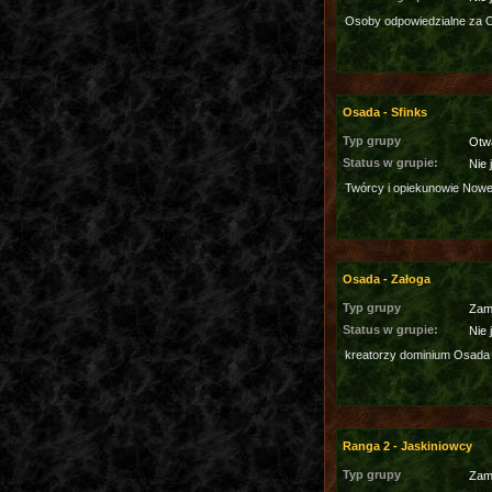
Osoby odpowiedzialne za 
Osada - Sfinks
Typ grupy
Otw
Status w grupie:
Nie 
Twórcy i opiekunowie Nowe
Osada - Załoga
Typ grupy
Zam
Status w grupie:
Nie 
kreatorzy dominium Osada
Ranga 2 - Jaskiniowcy
Typ grupy
Zam