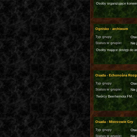
Osoby organizujące konwe
Ognisko - archiwum
Typ grupy
Otw
Status w grupie:
Nie 
Osoby mające dostęp do a
Osada - Echonośna Rozg
Typ grupy
Otw
Status w grupie:
Nie 
Twórcy Beerhemota FM.
Osada - Mistrzowie Gry
Typ grupy
Otw
Status w grupie:
Nie 