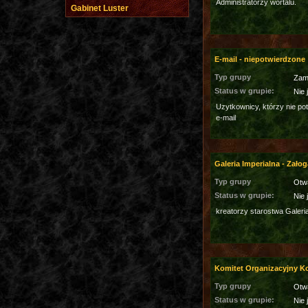
Administratorzy wortalu.
Gabinet Luster
E-mail - niepotwierdzone
Typ grupy
Zam
Status w grupie:
Nie 
Uzytkownicy, którzy nie po
e-mail
Galeria Imperialna - Załog
Typ grupy
Otw
Status w grupie:
Nie 
kreatorzy starostwa Galeri
Komitet Organizacyjny 
Typ grupy
Otw
Status w grupie:
Nie 