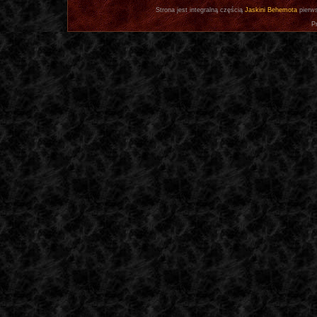
Strona jest integralną częścią
Jaskini Behemota
pierws
P