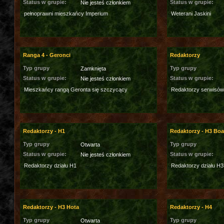
Status w grupie:
Status w grupie:
Nie jesteś członkiem
pełnoprawni mieszkańcy Imperium
Weterani Jaskini
Ranga 4 - Geronci
Redaktorzy
Typ grupy
Typ grupy
Zamknięta
Status w grupie:
Status w grupie:
Nie jesteś członkiem
Mieszkańcy rangą Geronta się szczycący
Redaktorzy serwisów
Redaktorzy - H1
Redaktorzy - H3 Bo
Typ grupy
Typ grupy
Otwarta
Status w grupie:
Status w grupie:
Nie jesteś członkiem
Redaktorzy działu H1
Redaktorzy działu H
Redaktorzy - H3 Hota
Redaktorzy - H4
Typ grupy
Typ grupy
Otwarta