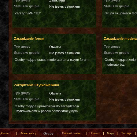
Typ grupy
Typ grupy
Zamknięta
Status w grupie:
Status w grupie:
Nie jesteś członkiem
Zarząd SMF "JB".
Grupa skupiająca tec
Zarządzanie forum
Zarządzanie modera
Typ grupy
Typ grupy
Otwarta
Status w grupie:
Status w grupie:
Nie jesteś członkiem
Osoby mające status moderatora na całym forum
Osoby mogące zmieni
moderatorów.
Zarządzanie użytkownikami
Typ grupy
Otwarta
Status w grupie:
Nie jesteś członkiem
Osoby mające uprawnienia do zarządzania
użytkownikami w panelu administracyjnym
Grupy
 główna
Mieszkańcy
Gabinet Luster
Forum
Mapy
Turnieje