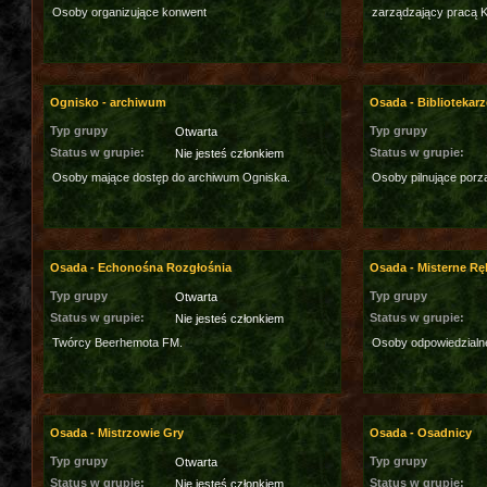
Osoby organizujące konwent
zarządzający pracą Ko
Ognisko - archiwum
Osada - Bibliotekarz
Typ grupy
Typ grupy
Otwarta
Status w grupie:
Status w grupie:
Nie jesteś członkiem
Osoby mające dostęp do archiwum Ogniska.
Osoby pilnujące porzą
Osada - Echonośna Rozgłośnia
Osada - Misterne Rę
Typ grupy
Typ grupy
Otwarta
Status w grupie:
Status w grupie:
Nie jesteś członkiem
Twórcy Beerhemota FM.
Osoby odpowiedzialn
Osada - Mistrzowie Gry
Osada - Osadnicy
Typ grupy
Typ grupy
Otwarta
Status w grupie:
Status w grupie:
Nie jesteś członkiem