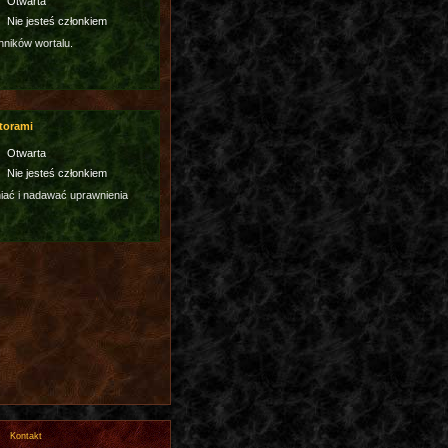
Otwarta
Nie jesteś członkiem
hników wortalu.
torami
Otwarta
Nie jesteś członkiem
ać i nadawać uprawnienia
Kontakt