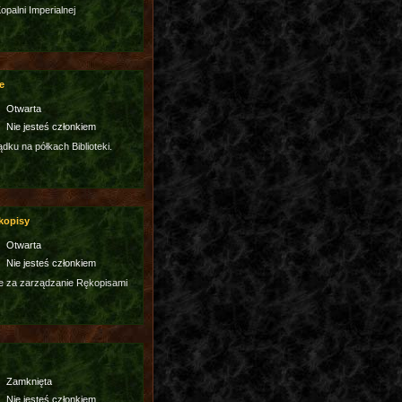
palni Imperialnej
e
Otwarta
Nie jesteś członkiem
dku na półkach Biblioteki.
kopisy
Otwarta
Nie jesteś członkiem
e za zarządzanie Rękopisami
Zamknięta
Nie jesteś członkiem