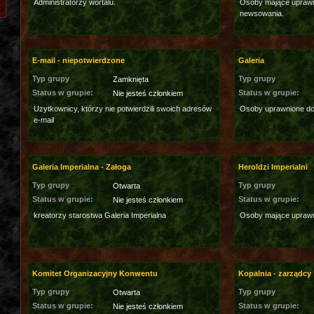
Administratorzy wortalu.
Osoby mające uprawni
newsowania.
E-mail - niepotwierdzone
Galeria
Typ grupy
Typ grupy
Zamknięta
Status w grupie:
Status w grupie:
Nie jesteś członkiem
Uzytkownicy, którzy nie potwierdzili swoich adresów
Osoby uprawnione do 
e-mail
Galeria Imperialna - Załoga
Heroldzi Imperialni
Typ grupy
Typ grupy
Otwarta
Status w grupie:
Status w grupie:
Nie jesteś członkiem
kreatorzy starostwa Galeria Imperialna
Osoby mające uprawn
Komitet Organizacyjny Konwentu
Kopalnia - zarządcy
Typ grupy
Typ grupy
Otwarta
Status w grupie:
Status w grupie:
Nie jesteś członkiem