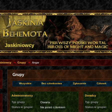
Jaskiniowcy
kiniowcy
Grupy
Angar
Grupy
Wszystkie
Bez członkostwa
Zgłoszenie
Członek
Administratorzy
Doradcy
Typ grupy
Typ grupy
Otwarta
Status w grupie:
Status w grupie:
Nie jesteś członkiem