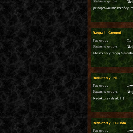
Status w grupie:
Nie 
pełnoprawni mieszkańcy I
Ranga 4 - Geronci
Typ grupy
Zam
Status w grupie:
Nie 
Mieszkańcy rangą Geronta
Redaktorzy - H1
Typ grupy
Otw
Status w grupie:
Nie 
Redaktorzy działu H1
Redaktorzy - H3 Hota
Typ grupy
Otw