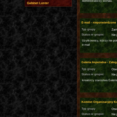
Administratorzy wortalu.
Gabinet Luster
E-mail - niepotwierdzone
Typ grupy
Zam
Status w grupie:
Nie 
Uzytkownicy, którzy nie po
e-mail
Galeria Imperialna - Załog
Typ grupy
Otw
Status w grupie:
Nie 
kreatorzy starostwa Galeri
Komitet Organizacyjny 
Typ grupy
Otw
Status w grupie:
Nie 