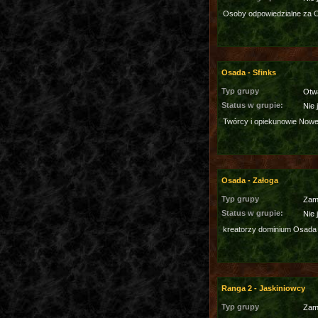
Osoby odpowiedzialne za 
Osada - Sfinks
Typ grupy
Otw
Status w grupie:
Nie 
Twórcy i opiekunowie Nowe
Osada - Załoga
Typ grupy
Zam
Status w grupie:
Nie 
kreatorzy dominium Osada
Ranga 2 - Jaskiniowcy
Typ grupy
Zam