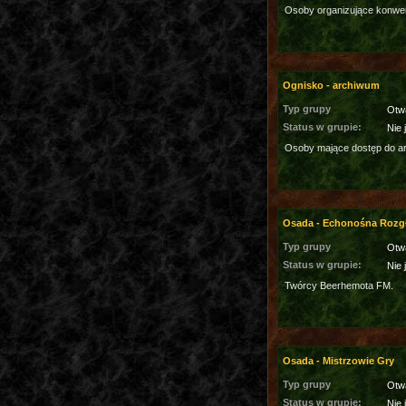
Osoby organizujące konwe
Ognisko - archiwum
Typ grupy
Otw
Status w grupie:
Nie 
Osoby mające dostęp do a
Osada - Echonośna Rozg
Typ grupy
Otw
Status w grupie:
Nie 
Twórcy Beerhemota FM.
Osada - Mistrzowie Gry
Typ grupy
Otw
Status w grupie:
Nie 