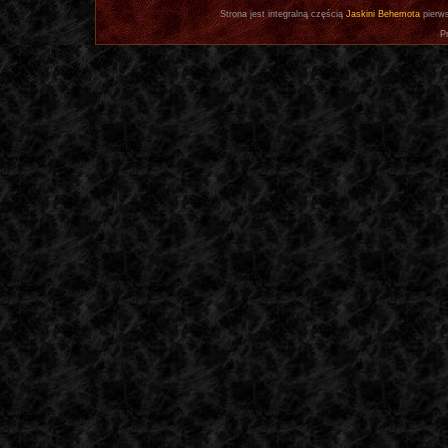
Strona jest integralną częścią
Jaskini Behemota
pierws
P