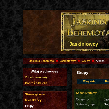
Jaskiniowcy
Jaskinia Behemota
Jaskiniowcy
Grupy
Argent
Witaj wędrowcze!
Grupy
Zdradź swe imię
Wszystkie
Be
Poproś o klucze
Administratorzy
Strona główna
Typ grupy
Otw
Mieszkańcy
Status w grupie:
Nie 
Grupy