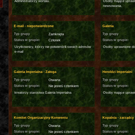
Administratorzy wortalu.
Osoby mające uprawni
newsowania.
E-mail - niepotwierdzone
Galeria
Typ grupy
Typ grupy
Zamknięta
Status w grupie:
Status w grupie:
Członek
Uzytkownicy, którzy nie potwierdzili swoich adresów
Osoby uprawnione do 
e-mail
Galeria Imperialna - Załoga
Heroldzi Imperialni
Typ grupy
Typ grupy
Otwarta
Status w grupie:
Status w grupie:
Nie jesteś członkiem
kreatorzy starostwa Galeria Imperialna
Osoby mające uprawn
Komitet Organizacyjny Konwentu
Kopalnia - zarządcy
Typ grupy
Typ grupy
Otwarta
Status w grupie:
Status w grupie:
Nie jesteś członkiem