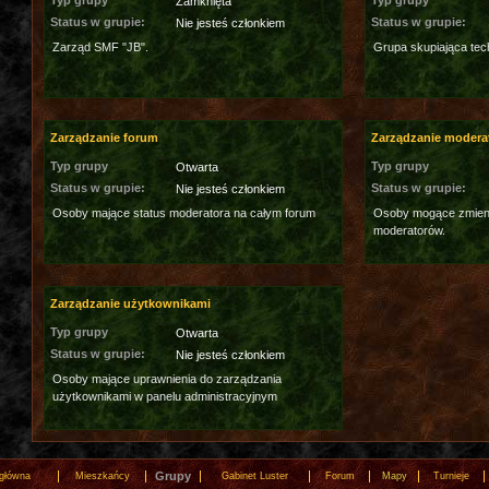
Typ grupy
Typ grupy
Zamknięta
Status w grupie:
Status w grupie:
Nie jesteś członkiem
Zarząd SMF "JB".
Grupa skupiająca tec
Zarządzanie forum
Zarządzanie modera
Typ grupy
Typ grupy
Otwarta
Status w grupie:
Status w grupie:
Nie jesteś członkiem
Osoby mające status moderatora na całym forum
Osoby mogące zmieni
moderatorów.
Zarządzanie użytkownikami
Typ grupy
Otwarta
Status w grupie:
Nie jesteś członkiem
Osoby mające uprawnienia do zarządzania
użytkownikami w panelu administracyjnym
Grupy
 główna
Mieszkańcy
Gabinet Luster
Forum
Mapy
Turnieje