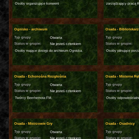
Osoby organizujące konwent
zarządzający pracą Ko
Ognisko - archiwum
Osada - Bibliotekarz
Typ grupy
Typ grupy
Otwarta
Status w grupie:
Status w grupie:
Nie jesteś członkiem
Osoby mające dostęp do archiwum Ogniska.
Osoby pilnujące porzą
Osada - Echonośna Rozgłośnia
Osada - Misterne Rę
Typ grupy
Typ grupy
Otwarta
Status w grupie:
Status w grupie:
Nie jesteś członkiem
Twórcy Beerhemota FM.
Osoby odpowiedzialn
Osada - Mistrzowie Gry
Osada - Osadnicy
Typ grupy
Typ grupy
Otwarta
Status w grupie:
Status w grupie:
Nie jesteś członkiem