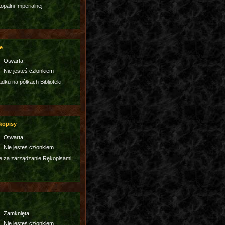
palni Imperialnej
e
Otwarta
Nie jesteś członkiem
dku na półkach Biblioteki.
kopisy
Otwarta
Nie jesteś członkiem
e za zarządzanie Rękopisami
Zamknięta
Nie jesteś członkiem