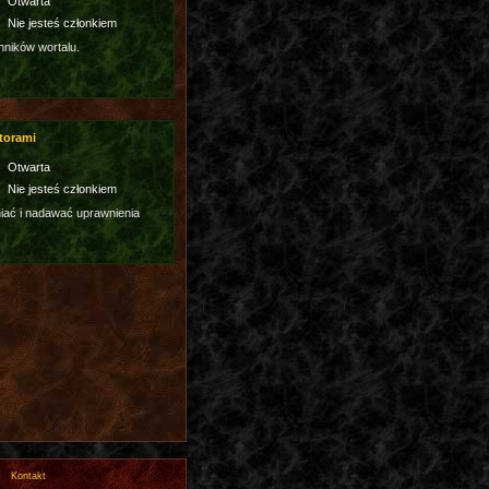
Otwarta
Nie jesteś członkiem
hników wortalu.
torami
Otwarta
Nie jesteś członkiem
ać i nadawać uprawnienia
Kontakt