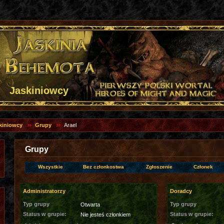
Jaskiniowcy
kiniowcy
Grupy
Arael
Grupy
Wszystkie
Bez członkostwa
Zgłoszenie
Członek
Administratorzy
Doradcy
Typ grupy
Typ grupy
Otwarta
Status w grupie:
Status w grupie:
Nie jesteś członkiem