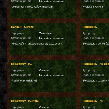
Status w grupie:
Status w grupie:
Nie jesteś członkiem
pełnoprawni mieszkańcy Imperium
Weterani Jaskini
Ranga 4 - Geronci
Redaktorzy
Typ grupy
Typ grupy
Zamknięta
Status w grupie:
Status w grupie:
Nie jesteś członkiem
Mieszkańcy rangą Geronta się szczycący
Redaktorzy serwisów
Redaktorzy - H1
Redaktorzy - H3 Bo
Typ grupy
Typ grupy
Otwarta
Status w grupie:
Status w grupie:
Nie jesteś członkiem
Redaktorzy działu H1
Redaktorzy działu H
Redaktorzy - H3 Hota
Redaktorzy - H4
Typ grupy
Typ grupy
Otwarta