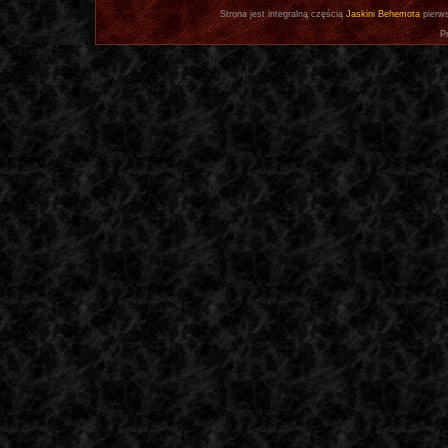
Strona jest integralną częścią
Jaskini Behemota
pierws
P