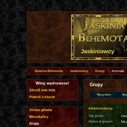
Jaskiniowcy
Jaskinia Behemota
Jaskiniowcy
Grupy
Anomalia
Witaj wędrowcze!
Grupy
Zdradź swe imię
Wszystkie
Be
Poproś o klucze
Administratorzy
Strona główna
Typ grupy
Otw
Mieszkańcy
Status w grupie:
Nie 
Grupy