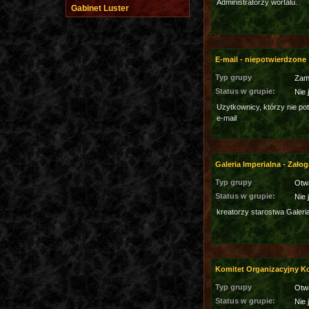
Administratorzy wortalu.
Gabinet Luster
E-mail - niepotwierdzone
Typ grupy
Zam
Status w grupie:
Nie 
Uzytkownicy, którzy nie po
e-mail
Galeria Imperialna - Załog
Typ grupy
Otw
Status w grupie:
Nie 
kreatorzy starostwa Galeri
Komitet Organizacyjny 
Typ grupy
Otw
Status w grupie:
Nie 