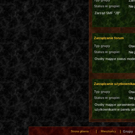
Typ grupy
Zam
Status w grupie:
Nie 
Zarząd SMF "JB".
Zarządzanie forum
Typ grupy
Otw
Status w grupie:
Nie 
Osoby mające status moder
Zarządzanie użytkownika
Typ grupy
Otw
Status w grupie:
Nie 
Osoby mające uprawnienia
użytkownikami w panelu ad
Grupy
Strona główna
Mieszkańcy