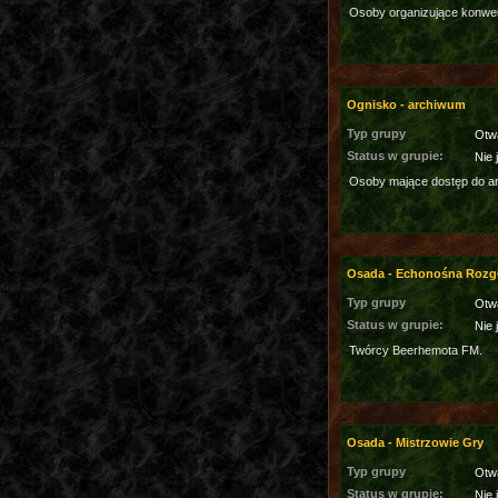
Osoby organizujące konwe
Ognisko - archiwum
Typ grupy
Otw
Status w grupie:
Nie 
Osoby mające dostęp do a
Osada - Echonośna Rozg
Typ grupy
Otw
Status w grupie:
Nie 
Twórcy Beerhemota FM.
Osada - Mistrzowie Gry
Typ grupy
Otw
Status w grupie:
Nie 