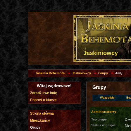
Jaskiniowcy
Jaskinia Behemota
Jaskiniowcy
Grupy
Andy
Witaj wędrowcze!
Grupy
Zdradź swe imię
Wszystkie
Be
Poproś o klucze
Administratorzy
Strona główna
Typ grupy
Otw
Mieszkańcy
Status w grupie:
Nie 
Grupy