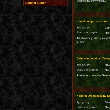
Administratorzy wortalu.
Gabinet Luster
E-mail - niepotwierdzone
Typ grupy
Zam
Status w grupie:
Nie 
Uzytkownicy, którzy nie po
e-mail
Galeria Imperialna - Załog
Typ grupy
Otw
Status w grupie:
Nie 
kreatorzy starostwa Galeri
Komitet Organizacyjny 
Typ grupy
Otw
Status w grupie:
Nie 