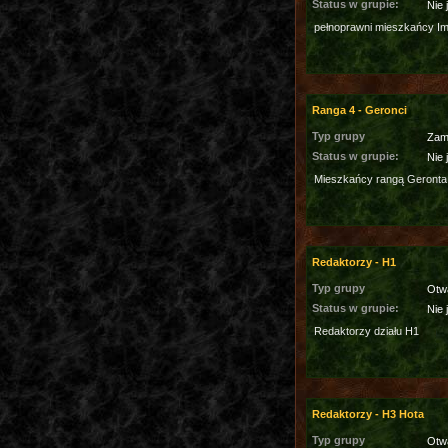
Status w grupie:
Nie 
pełnoprawni mieszkańcy I
Ranga 4 - Geronci
Typ grupy
Zam
Status w grupie:
Nie 
Mieszkańcy rangą Geronta
Redaktorzy - H1
Typ grupy
Otw
Status w grupie:
Nie 
Redaktorzy działu H1
Redaktorzy - H3 Hota
Typ grupy
Otw