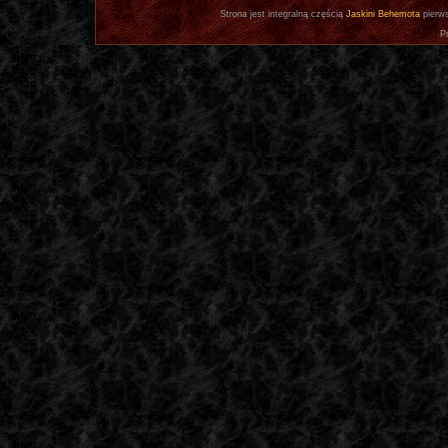
Strona jest integralną częścią
Jaskini Behemota
pierws
P