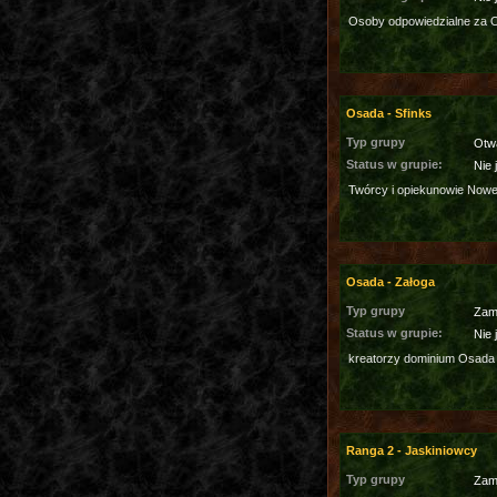
Osoby odpowiedzialne za 
Osada - Sfinks
Typ grupy
Otw
Status w grupie:
Nie 
Twórcy i opiekunowie Nowe
Osada - Załoga
Typ grupy
Zam
Status w grupie:
Nie 
kreatorzy dominium Osada
Ranga 2 - Jaskiniowcy
Typ grupy
Zam