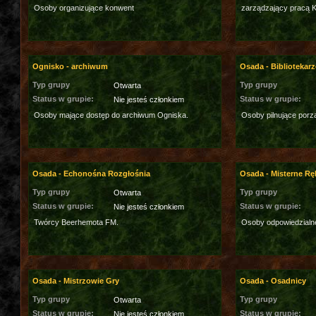
Osoby organizujące konwent
zarządzający pracą Ko
Ognisko - archiwum
Osada - Bibliotekarz
Typ grupy
Typ grupy
Otwarta
Status w grupie:
Status w grupie:
Nie jesteś członkiem
Osoby mające dostęp do archiwum Ogniska.
Osoby pilnujące porzą
Osada - Echonośna Rozgłośnia
Osada - Misterne Rę
Typ grupy
Typ grupy
Otwarta
Status w grupie:
Status w grupie:
Nie jesteś członkiem
Twórcy Beerhemota FM.
Osoby odpowiedzialn
Osada - Mistrzowie Gry
Osada - Osadnicy
Typ grupy
Typ grupy
Otwarta
Status w grupie:
Status w grupie:
Nie jesteś członkiem