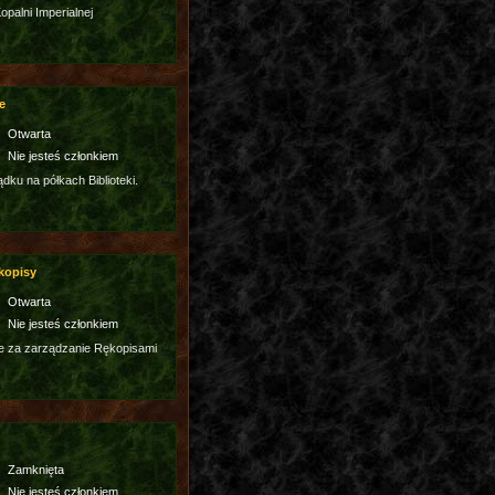
palni Imperialnej
e
Otwarta
Nie jesteś członkiem
dku na półkach Biblioteki.
kopisy
Otwarta
Nie jesteś członkiem
e za zarządzanie Rękopisami
Zamknięta
Nie jesteś członkiem