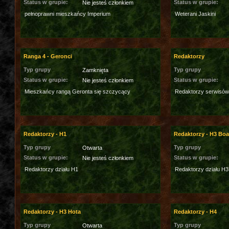
Status w grupie:
Status w grupie:
Nie jesteś członkiem
pełnoprawni mieszkańcy Imperium
Weterani Jaskini
Ranga 4 - Geronci
Redaktorzy
Typ grupy
Typ grupy
Zamknięta
Status w grupie:
Status w grupie:
Nie jesteś członkiem
Mieszkańcy rangą Geronta się szczycący
Redaktorzy serwisów
Redaktorzy - H1
Redaktorzy - H3 Bo
Typ grupy
Typ grupy
Otwarta
Status w grupie:
Status w grupie:
Nie jesteś członkiem
Redaktorzy działu H1
Redaktorzy działu H
Redaktorzy - H3 Hota
Redaktorzy - H4
Typ grupy
Typ grupy
Otwarta