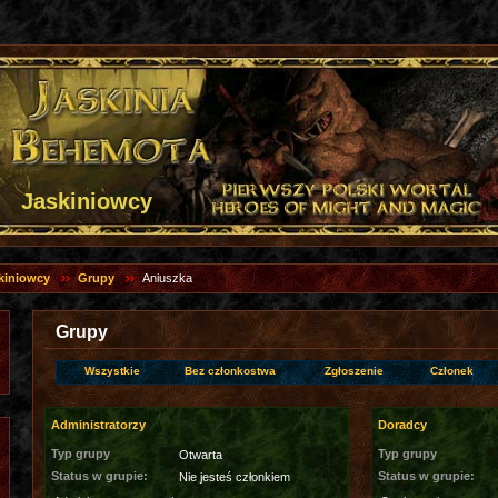
Jaskiniowcy
kiniowcy
Grupy
Aniuszka
Grupy
Wszystkie
Bez członkostwa
Zgłoszenie
Członek
Administratorzy
Doradcy
Typ grupy
Typ grupy
Otwarta
Status w grupie:
Status w grupie:
Nie jesteś członkiem