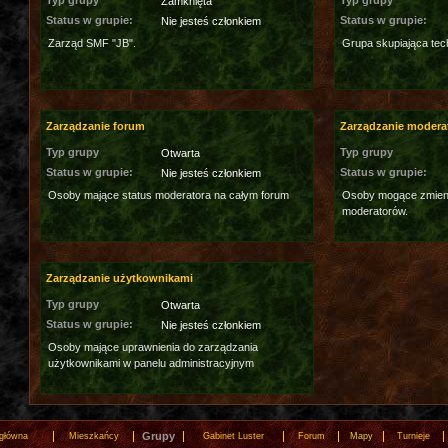
Typ grupy
Typ grupy
Zamknięta
Status w grupie:
Status w grupie:
Nie jesteś członkiem
Zarząd SMF "JB".
Grupa skupiająca tec
Zarządzanie forum
Zarządzanie modera
Typ grupy
Typ grupy
Otwarta
Status w grupie:
Status w grupie:
Nie jesteś członkiem
Osoby mające status moderatora na całym forum
Osoby mogące zmieni
moderatorów.
Zarządzanie użytkownikami
Typ grupy
Otwarta
Status w grupie:
Nie jesteś członkiem
Osoby mające uprawnienia do zarządzania
użytkownikami w panelu administracyjnym
Grupy
 główna
Mieszkańcy
Gabinet Luster
Forum
Mapy
Turnieje