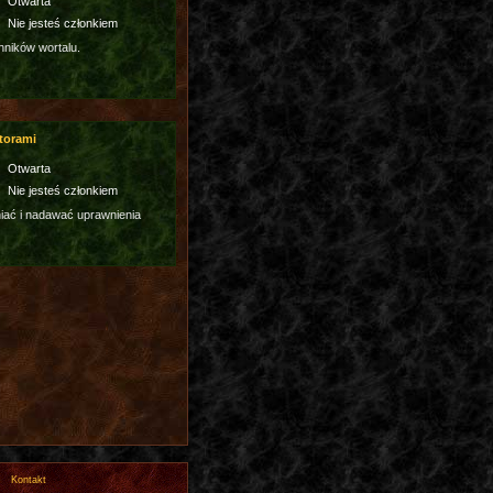
Otwarta
Nie jesteś członkiem
hników wortalu.
torami
Otwarta
Nie jesteś członkiem
ać i nadawać uprawnienia
Kontakt