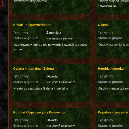
Administratorzy wortalu.
Osoby mające uprawni
newsowania.
E-mail - niepotwierdzone
Galeria
Typ grupy
Typ grupy
Zamknięta
Status w grupie:
Status w grupie:
Nie jesteś członkiem
Uzytkownicy, którzy nie potwierdzili swoich adresów
Osoby uprawnione do 
e-mail
Galeria Imperialna - Załoga
Heroldzi Imperialni
Typ grupy
Typ grupy
Otwarta
Status w grupie:
Status w grupie:
Nie jesteś członkiem
kreatorzy starostwa Galeria Imperialna
Osoby mające uprawn
Komitet Organizacyjny Konwentu
Kopalnia - zarządcy
Typ grupy
Typ grupy
Otwarta
Status w grupie:
Status w grupie:
Nie jesteś członkiem