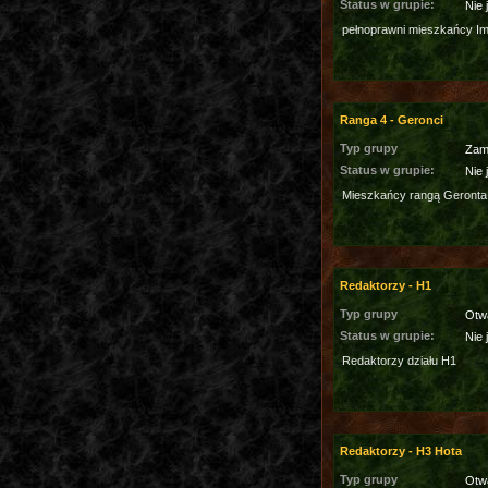
Status w grupie:
Nie 
pełnoprawni mieszkańcy I
Ranga 4 - Geronci
Typ grupy
Zam
Status w grupie:
Nie 
Mieszkańcy rangą Geronta
Redaktorzy - H1
Typ grupy
Otw
Status w grupie:
Nie 
Redaktorzy działu H1
Redaktorzy - H3 Hota
Typ grupy
Otw