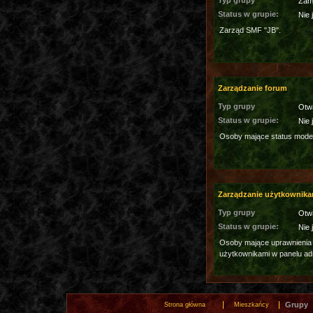
Typ grupy
Zam
Status w grupie:
Nie 
Zarząd SMF "JB".
Zarządzanie forum
Typ grupy
Otw
Status w grupie:
Nie 
Osoby mające status moder
Zarządzanie użytkownika
Typ grupy
Otw
Status w grupie:
Nie 
Osoby mające uprawnienia
użytkownikami w panelu ad
Grupy
Strona główna
Mieszkańcy