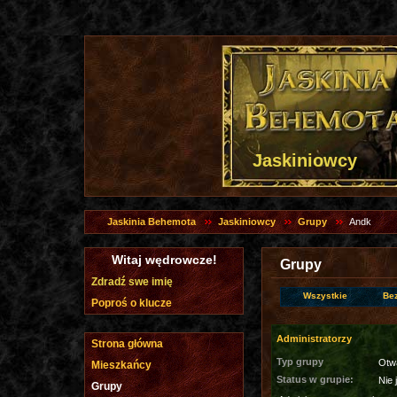
Jaskiniowcy
Jaskinia Behemota
Jaskiniowcy
Grupy
Andk
Witaj wędrowcze!
Grupy
Zdradź swe imię
Wszystkie
Be
Poproś o klucze
Administratorzy
Strona główna
Typ grupy
Otw
Mieszkańcy
Status w grupie:
Nie 
Grupy