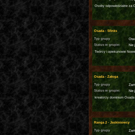
Osoby odpowiedzialne za 
Osada - Sfinks
Typ grupy
Otw
Status w grupie:
Nie 
Twórcy i opiekunowie Nowe
Osada - Załoga
Typ grupy
Zam
Status w grupie:
Nie 
kreatorzy dominium Osada
Ranga 2 - Jaskiniowcy
Typ grupy
Zam