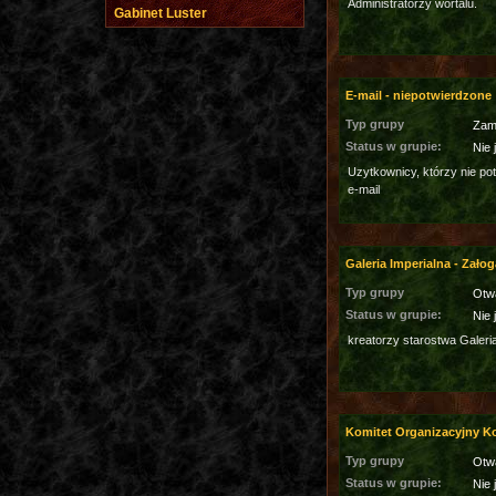
Administratorzy wortalu.
Gabinet Luster
E-mail - niepotwierdzone
Typ grupy
Zam
Status w grupie:
Nie 
Uzytkownicy, którzy nie po
e-mail
Galeria Imperialna - Załog
Typ grupy
Otw
Status w grupie:
Nie 
kreatorzy starostwa Galeri
Komitet Organizacyjny 
Typ grupy
Otw
Status w grupie:
Nie 