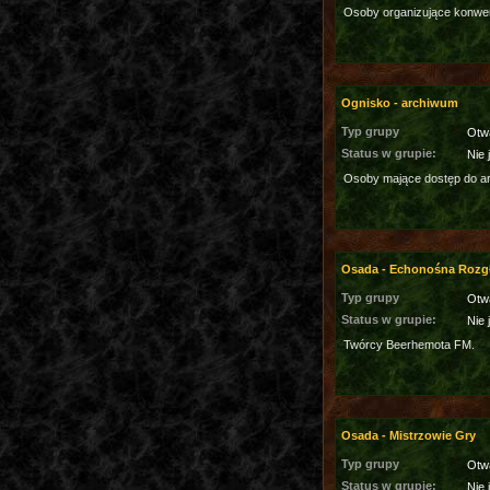
Osoby organizujące konwe
Ognisko - archiwum
Typ grupy
Otw
Status w grupie:
Nie 
Osoby mające dostęp do a
Osada - Echonośna Rozg
Typ grupy
Otw
Status w grupie:
Nie 
Twórcy Beerhemota FM.
Osada - Mistrzowie Gry
Typ grupy
Otw
Status w grupie:
Nie 