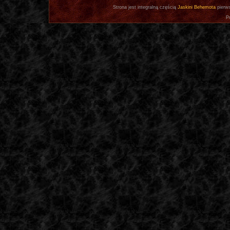
Strona jest integralną częścią
Jaskini Behemota
pierws
P