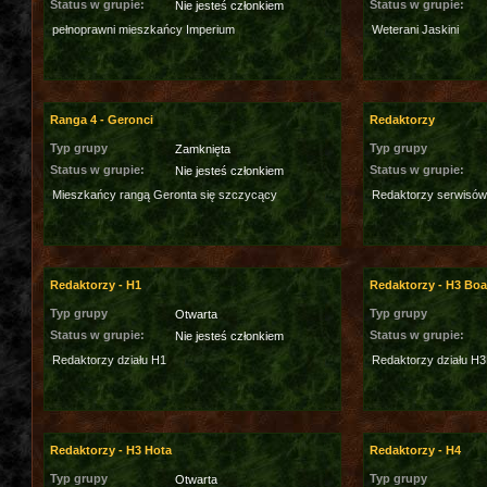
Status w grupie:
Status w grupie:
Nie jesteś członkiem
pełnoprawni mieszkańcy Imperium
Weterani Jaskini
Ranga 4 - Geronci
Redaktorzy
Typ grupy
Typ grupy
Zamknięta
Status w grupie:
Status w grupie:
Nie jesteś członkiem
Mieszkańcy rangą Geronta się szczycący
Redaktorzy serwisów
Redaktorzy - H1
Redaktorzy - H3 Bo
Typ grupy
Typ grupy
Otwarta
Status w grupie:
Status w grupie:
Nie jesteś członkiem
Redaktorzy działu H1
Redaktorzy działu H
Redaktorzy - H3 Hota
Redaktorzy - H4
Typ grupy
Typ grupy
Otwarta