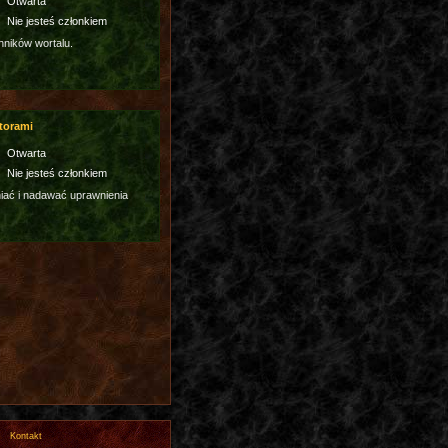
Otwarta
Nie jesteś członkiem
hników wortalu.
torami
Otwarta
Nie jesteś członkiem
ać i nadawać uprawnienia
Kontakt