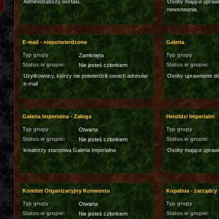
Administratorzy wortalu.
Osoby mające uprawni
newsowania.
E-mail - niepotwierdzone
Galeria
Typ grupy
Typ grupy
Zamknięta
Status w grupie:
Status w grupie:
Nie jesteś członkiem
Uzytkownicy, którzy nie potwierdzili swoich adresów
Osoby uprawnione do 
e-mail
Galeria Imperialna - Załoga
Heroldzi Imperialni
Typ grupy
Typ grupy
Otwarta
Status w grupie:
Status w grupie:
Nie jesteś członkiem
kreatorzy starostwa Galeria Imperialna
Osoby mające uprawn
Komitet Organizacyjny Konwentu
Kopalnia - zarządcy
Typ grupy
Typ grupy
Otwarta
Status w grupie:
Status w grupie:
Nie jesteś członkiem