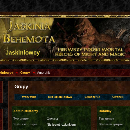
Jaskiniowcy
kiniowcy
Grupy
Amorphis
Grupy
Wszystkie
Bez członkostwa
Zgłoszenie
Członek
Administratorzy
Doradcy
Typ grupy
Typ grupy
Otwarta
Status w grupie:
Status w grupie:
Nie jesteś członkiem