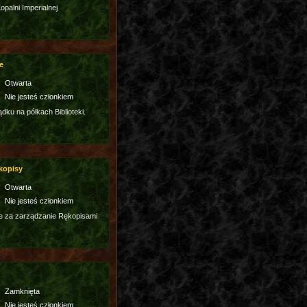
palni Imperialnej
e
Otwarta
Nie jesteś członkiem
dku na półkach Biblioteki.
kopisy
Otwarta
Nie jesteś członkiem
e za zarządzanie Rękopisami
Zamknięta
Nie jesteś członkiem