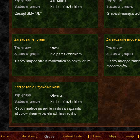
Typ grupy
Typ grupy
Zamknięta
Status w grupie:
Status w grupie:
Nie jesteś członkiem
Zarząd SMF "JB".
Grupa skupiająca tec
Zarządzanie forum
Zarządzanie modera
Typ grupy
Typ grupy
Otwarta
Status w grupie:
Status w grupie:
Nie jesteś członkiem
Osoby mające status moderatora na całym forum
Osoby mogące zmieni
moderatorów.
Zarządzanie użytkownikami
Typ grupy
Otwarta
Status w grupie:
Nie jesteś członkiem
Osoby mające uprawnienia do zarządzania
użytkownikami w panelu administracyjnym
Grupy
 główna
Mieszkańcy
Gabinet Luster
Forum
Mapy
Turnieje