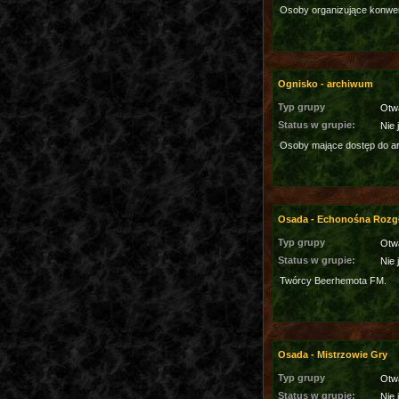
Osoby organizujące konwe
Ognisko - archiwum
Typ grupy
Otw
Status w grupie:
Nie 
Osoby mające dostęp do a
Osada - Echonośna Rozg
Typ grupy
Otw
Status w grupie:
Nie 
Twórcy Beerhemota FM.
Osada - Mistrzowie Gry
Typ grupy
Otw
Status w grupie:
Nie 