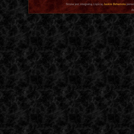
Strona jest integralną częścią
Jaskini Behemota
pierws
P