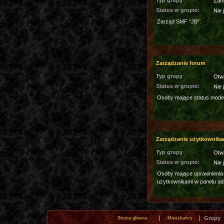
Typ grupy
Zam
Status w grupie:
Nie 
Zarząd SMF "JB".
Zarządzanie forum
Typ grupy
Otw
Status w grupie:
Nie 
Osoby mające status moder
Zarządzanie użytkownika
Typ grupy
Otw
Status w grupie:
Nie 
Osoby mające uprawnienia
użytkownikami w panelu ad
Grupy
Strona główna
Mieszkańcy