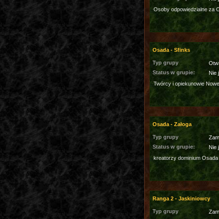
Osoby odpowiedzialne za 
Osada - Sfinks
Typ grupy
Otw
Status w grupie:
Nie 
Twórcy i opiekunowie Nowe
Osada - Załoga
Typ grupy
Zam
Status w grupie:
Nie 
kreatorzy dominium Osada
Ranga 2 - Jaskiniowcy
Typ grupy
Zam