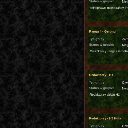
Status w grupie:
Nie 
pełnoprawni mieszkańcy I
Ranga 4 - Geronci
Typ grupy
Zam
Status w grupie:
Nie 
Mieszkańcy rangą Geronta
Redaktorzy - H1
Typ grupy
Otw
Status w grupie:
Nie 
Redaktorzy działu H1
Redaktorzy - H3 Hota
Typ grupy
Otw