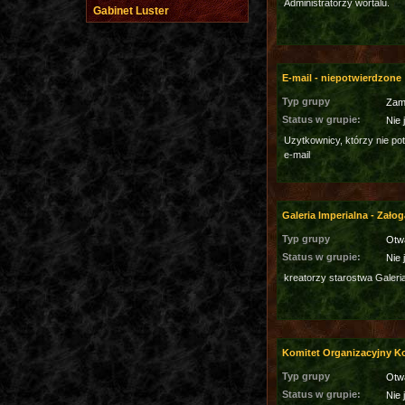
Administratorzy wortalu.
Gabinet Luster
E-mail - niepotwierdzone
Typ grupy
Zam
Status w grupie:
Nie 
Uzytkownicy, którzy nie po
e-mail
Galeria Imperialna - Załog
Typ grupy
Otw
Status w grupie:
Nie 
kreatorzy starostwa Galeri
Komitet Organizacyjny 
Typ grupy
Otw
Status w grupie:
Nie 