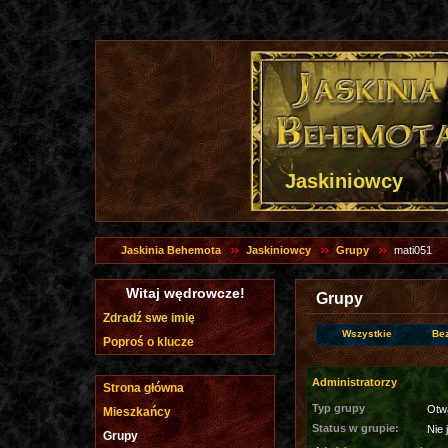
Jaskiniowcy
Jaskinia Behemota
Jaskiniowcy
Grupy
mati051
Witaj wędrowcze!
Grupy
Zdradź swe imię
Wszystkie
Be
Poproś o klucze
Administratorzy
Strona główna
Typ grupy
Otw
Mieszkańcy
Status w grupie:
Nie 
Grupy