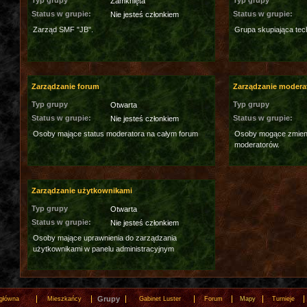
Typ grupy
Typ grupy
Zamknięta
Status w grupie:
Status w grupie:
Nie jesteś członkiem
Zarząd SMF "JB".
Grupa skupiająca tec
Zarządzanie forum
Zarządzanie modera
Typ grupy
Typ grupy
Otwarta
Status w grupie:
Status w grupie:
Nie jesteś członkiem
Osoby mające status moderatora na całym forum
Osoby mogące zmieni
moderatorów.
Zarządzanie użytkownikami
Typ grupy
Otwarta
Status w grupie:
Nie jesteś członkiem
Osoby mające uprawnienia do zarządzania
użytkownikami w panelu administracyjnym
Grupy
 główna
Mieszkańcy
Gabinet Luster
Forum
Mapy
Turnieje