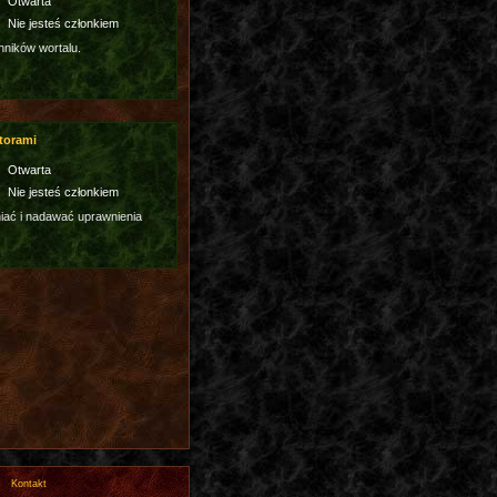
Otwarta
Nie jesteś członkiem
hników wortalu.
torami
Otwarta
Nie jesteś członkiem
ać i nadawać uprawnienia
Kontakt