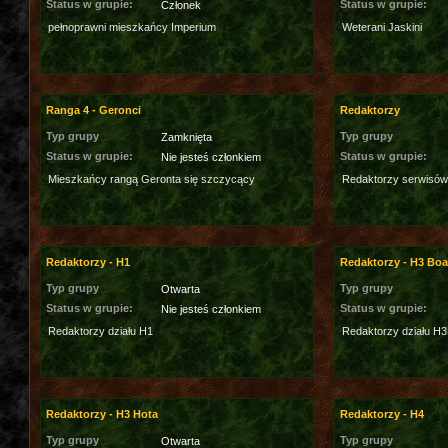
Status w grupie:
Status w grupie:
Członek
pełnoprawni mieszkańcy Imperium
Weterani Jaskini
Ranga 4 - Geronci
Redaktorzy
Typ grupy
Typ grupy
Zamknięta
Status w grupie:
Status w grupie:
Nie jesteś członkiem
Mieszkańcy rangą Geronta się szczycący
Redaktorzy serwisów
Redaktorzy - H1
Redaktorzy - H3 Bo
Typ grupy
Typ grupy
Otwarta
Status w grupie:
Status w grupie:
Nie jesteś członkiem
Redaktorzy działu H1
Redaktorzy działu H
Redaktorzy - H3 Hota
Redaktorzy - H4
Typ grupy
Typ grupy
Otwarta