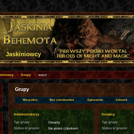
Jaskiniowcy
kiniowcy
Grupy
wasyl
Grupy
Wszystkie
Bez członkostwa
Zgłoszenie
Członek
Administratorzy
Doradcy
Typ grupy
Typ grupy
Otwarta
Status w grupie:
Status w grupie:
Nie jesteś członkiem