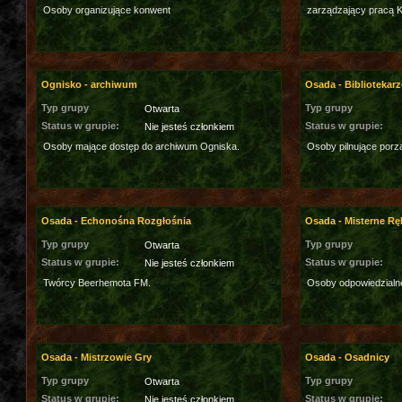
Osoby organizujące konwent
zarządzający pracą Ko
Ognisko - archiwum
Osada - Bibliotekarz
Typ grupy
Typ grupy
Otwarta
Status w grupie:
Status w grupie:
Nie jesteś członkiem
Osoby mające dostęp do archiwum Ogniska.
Osoby pilnujące porzą
Osada - Echonośna Rozgłośnia
Osada - Misterne Rę
Typ grupy
Typ grupy
Otwarta
Status w grupie:
Status w grupie:
Nie jesteś członkiem
Twórcy Beerhemota FM.
Osoby odpowiedzialn
Osada - Mistrzowie Gry
Osada - Osadnicy
Typ grupy
Typ grupy
Otwarta
Status w grupie:
Status w grupie:
Nie jesteś członkiem