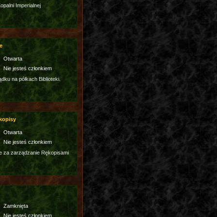
palni Imperialnej
e
Otwarta
Nie jesteś członkiem
dku na półkach Biblioteki.
kopisy
Otwarta
Nie jesteś członkiem
e za zarządzanie Rękopisami
Zamknięta
Nie jesteś członkiem