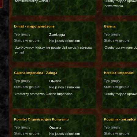
Administratorzy wortalu.
Osoby mające uprawni
newsowania.
E-mail - niepotwierdzone
Galeria
Typ grupy
Typ grupy
Zamknięta
Status w grupie:
Status w grupie:
Nie jesteś członkiem
Uzytkownicy, którzy nie potwierdzili swoich adresów
Osoby uprawnione do 
e-mail
Galeria Imperialna - Załoga
Heroldzi Imperialni
Typ grupy
Typ grupy
Otwarta
Status w grupie:
Status w grupie:
Nie jesteś członkiem
kreatorzy starostwa Galeria Imperialna
Osoby mające uprawn
Komitet Organizacyjny Konwentu
Kopalnia - zarządcy
Typ grupy
Typ grupy
Otwarta
Status w grupie:
Status w grupie:
Nie jesteś członkiem