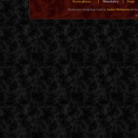
Strona główna
Mieszkańcy
Grupy
Strona jest integralną częścią
Jaskini Behemota
pierws
P