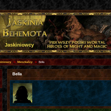
Jaskiniowcy
kiniowcy
Mieszkańcy
Bella
Bella