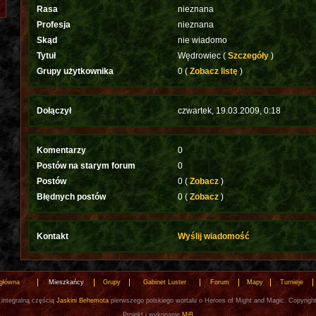
Rasa
nieznana
Profesja
nieznana
Skąd
nie wiadomo
Tytuł
Wędrowiec (
Szczegóły
)
Grupy użytkownika
0 (
Zobacz listę
)
Dołączył
czwartek, 19.03.2009, 0:18
Komentarzy
0
Postów na starym forum
0
Postów
0 (
Zobacz
)
Błędnych postów
0 (
Zobacz
)
Kontakt
Wyślij wiadomość
 główna
Mieszkańcy
Grupy
Gabinet Luster
Forum
Mapy
Turnieje
 integralną częścią
Jaskini Behemota
pierwszego polskiego wortalu o Heroes of Might and Magic. Copyrigh
Projekt i wykonanie
MiB