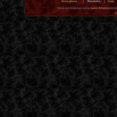
Strona główna
Mieszkańcy
Grupy
Strona jest integralną częścią
Jaskini Behemota
pierws
P