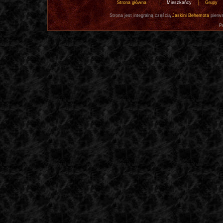
Strona główna
Mieszkańcy
Grupy
Strona jest integralną częścią
Jaskini Behemota
pierws
P