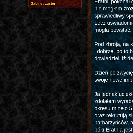
Erathii pokonał 
Gabinet Luster
nie mogłem zroz
sprawiedliwy sp
Lecz uświadomił
mogła powstać, 
Pod zbroją, na 
i dobrze, bo to 
dowiedzieli iż d
Dzień po zwycię
swoje nowe imp
Ja jednak uciekł
zdołałem wyrąba
okresu minęło 5 
oraz rekrutują 
barbarzyńców, a
póki Erathia jes