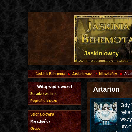
Jaskiniowcy
Jaskinia Behemota
Jaskiniowcy
Mieszkańcy
Artar
Witaj wędrowcze!
Artarion
Zdradź swe imię
Poproś o klucze
Gdy 
ręka
Strona główna
wszy
Mieszkańcy
utwo
Grupy