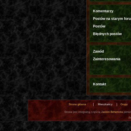
Komentarzy
Postów na starym for
Postów
Błędnych postów
Zawód
Zainteresowania
Kontakt
Strona główna
Mieszkańcy
Grupy
Strona jest integralną częścią
Jaskini Behemota
pierws
P