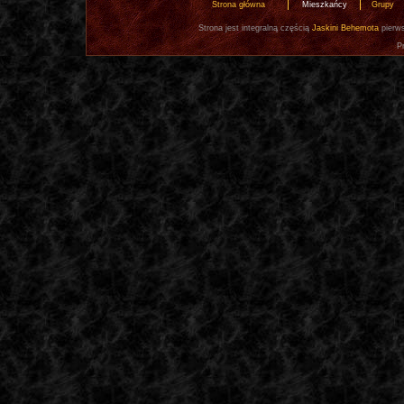
Strona główna
Mieszkańcy
Grupy
Strona jest integralną częścią
Jaskini Behemota
pierws
P