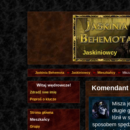
Jaskiniowcy
Jaskinia Behemota
Jaskiniowcy
Mieszkańcy
Misz
Witaj wędrowcze!
Komendant 
Zdradź swe imię
Poproś o klucze
Misza j
długie 
Strona główna
lśnił w 
Mieszkańcy
sposobem spędz
Grupy