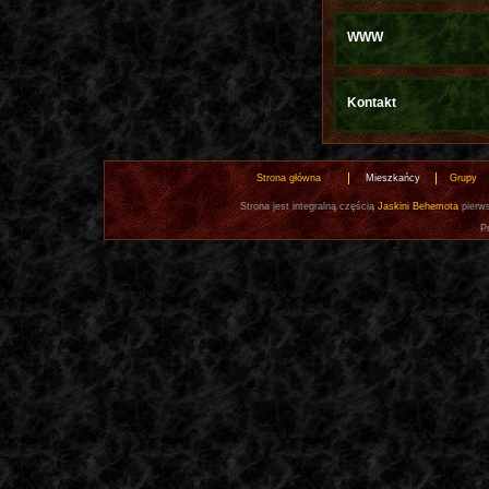
WWW
Kontakt
Strona główna
Mieszkańcy
Grupy
Strona jest integralną częścią
Jaskini Behemota
pierws
P