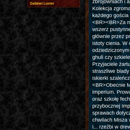
zbrojowniach i 
Gabinet Luster
Kolekcja zgroma
każdego gościa 
<BR><BR>Za mło
wszerz pustynne
głównie przez p
istoty cienia. W
odziedziczonym 
ghuli czy szkie
Przyjaciele żart
straszliwe blad
iskierki szaleńc
<BR>Obecnie Mi
imperium. Prowa
oraz szkołę fech
przybocznej Imp
sprawach dotyc
chwilach Misza 
i... rzeźbi w dr