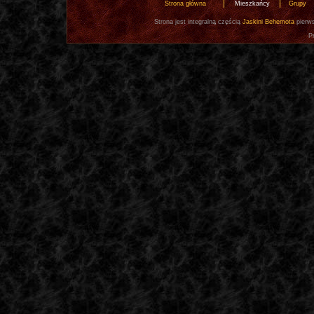
Strona główna
Mieszkańcy
Grupy
Strona jest integralną częścią
Jaskini Behemota
pierws
P