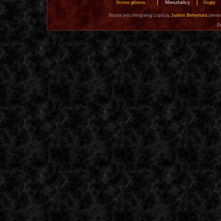
Strona główna
Mieszkańcy
Grupy
Strona jest integralną częścią
Jaskini Behemota
pierws
P