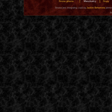
Strona główna
Mieszkańcy
Grupy
Strona jest integralną częścią
Jaskini Behemota
pierws
P