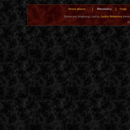
Strona główna
Mieszkańcy
Grupy
Strona jest integralną częścią
Jaskini Behemota
pierws
P