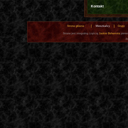
Kontakt
Strona główna
Mieszkańcy
Grupy
Strona jest integralną częścią
Jaskini Behemota
pierws
P