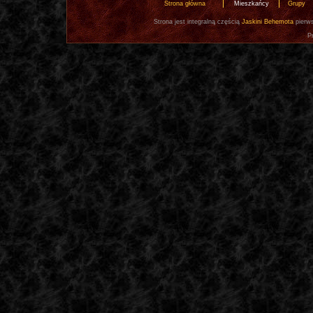
Strona główna
Mieszkańcy
Grupy
Strona jest integralną częścią
Jaskini Behemota
pierws
P