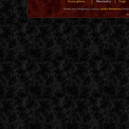
Strona główna
Mieszkańcy
Grupy
Strona jest integralną częścią
Jaskini Behemota
pierws
P