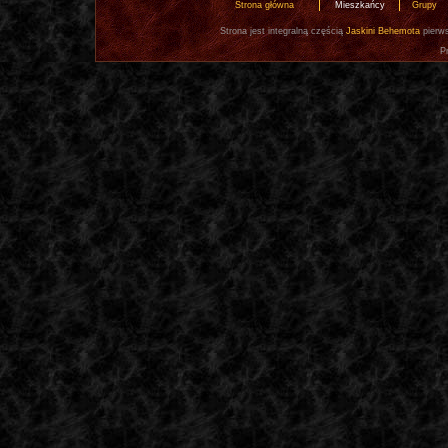
Strona główna
Mieszkańcy
Grupy
Strona jest integralną częścią
Jaskini Behemota
pierws
P