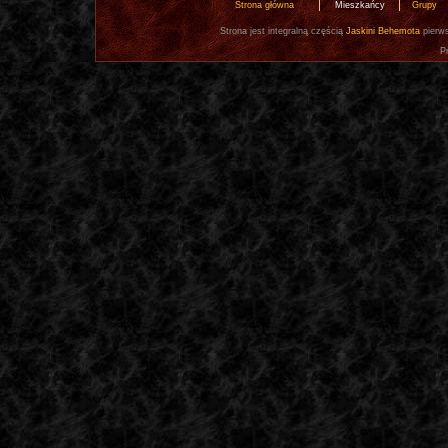
Strona główna
Mieszkańcy
Grupy
Strona jest integralną częścią
Jaskini Behemota
pierws
P