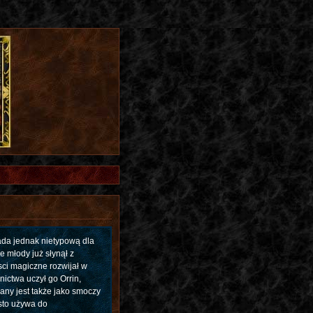
ada jednak nietypową dla
e młody już słynął z
ci magiczne rozwijał w
nictwa uczył go Orrin,
any jest także jako smoczy
sto używa do