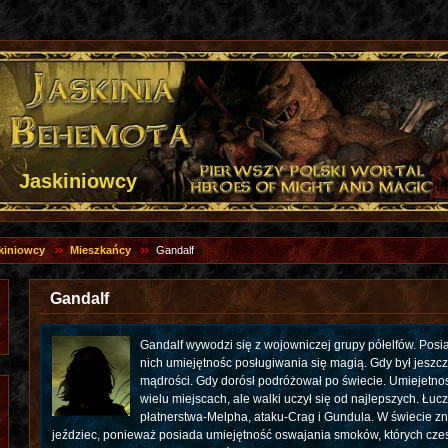
Jaskiniowcy
kiniowcy
Mieszkańcy
Gandalf
Gandalf
Gandalf wywodzi się z wojowniczej grupy półelfów. Posi
nich umiejętnośc posługiwania się magią. Gdy był jeszcz
mądrości. Gdy dorósł podróżował po świecie. Umiejetnos
wielu miejscach, ale walki uczył się od najlepszych. Łucz
płatnerstwa-Melpha, ataku-Crag i Gundula. W świecie zn
jeździec, ponieważ posiada umiejętność oswajania smoków, których cze