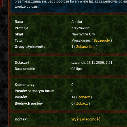
przemieszczania sie. Jago podróże trwały wiele lat, aż zawędrował do i
wiedze do dziś.
Rasa
Aasilar
Profesja
Krzyzowiec
Skąd
New White City
Tytuł
Mieszkaniec (
Szczegóły
)
Grupy użytkownika
1 (
Zobacz listę
)
Dołączył
czwartek, 23.11.2006, 7:21
Data urodzin
08 lipca
Komentarzy
0
Postów na starym forum
0
Postów
14 (
Zobacz
)
Błędnych postów
0 (
Zobacz
)
Kontakt
Wyślij wiadomość