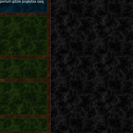
mperium gdzie pogłębia swą