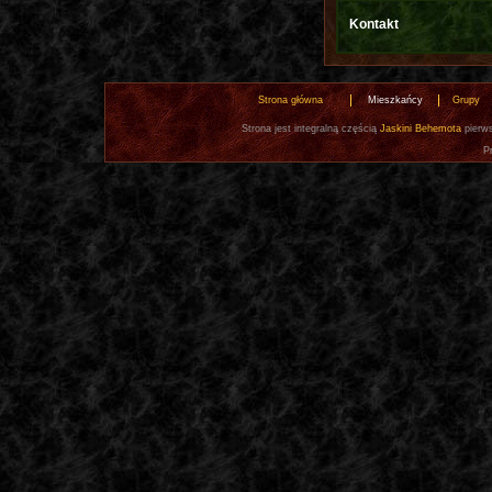
Kontakt
Strona główna
Mieszkańcy
Grupy
Strona jest integralną częścią
Jaskini Behemota
pierws
P