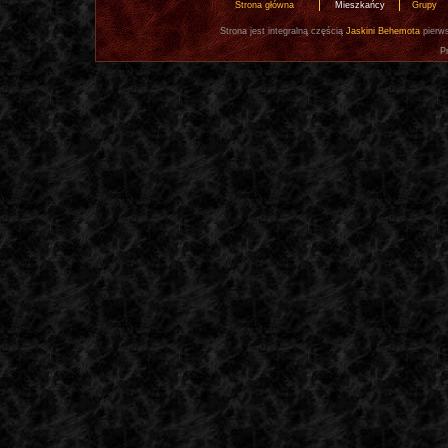
Strona główna
Mieszkańcy
Grupy
Strona jest integralną częścią
Jaskini Behemota
pierws
P