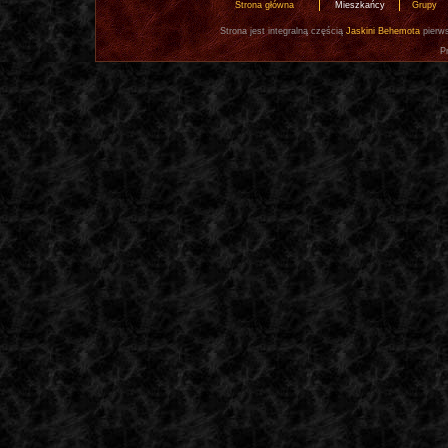
Strona główna
Mieszkańcy
Grupy
Strona jest integralną częścią
Jaskini Behemota
pierws
P