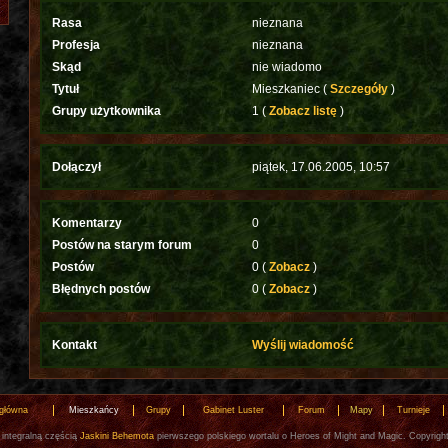
Rasa
nieznana
Profesja
nieznana
Skąd
nie wiadomo
Tytuł
Mieszkaniec (
Szczegóły
)
Grupy użytkownika
1 (
Zobacz listę
)
Dołączył
piątek, 17.06.2005, 10:57
Komentarzy
0
Postów na starym forum
0
Postów
0 (
Zobacz
)
Błędnych postów
0 (
Zobacz
)
Kontakt
Wyślij wiadomość
 główna
Mieszkańcy
Grupy
Gabinet Luster
Forum
Mapy
Turnieje
 integralną częścią
Jaskini Behemota
pierwszego polskiego wortalu o Heroes of Might and Magic. Copyrigh