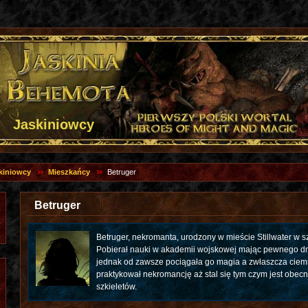
Jaskiniowcy
kiniowcy
Mieszkańcy
Betruger
Betruger
Betruger, nekromanta, urodzony w mieście Stillwater w sz
Pobierał nauki w akademii wojskowej mając pewnego dni
jednak od zawsze pociągała go magia a zwłaszcza ciemn
praktykował nekromancję aż stal się tym czym jest obecn
szkieletów.