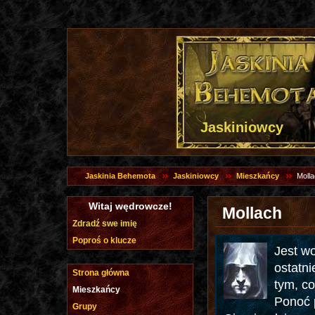
Jaskiniowcy
Jaskinia Behemota
Jaskiniowcy
Mieszkańcy
Moll
Witaj wędrowcze!
Mollach
Zdradź swe imię
Poproś o klucze
Jest wo
ostatni
Strona główna
tym, co
Mieszkańcy
Ponoć 
Grupy