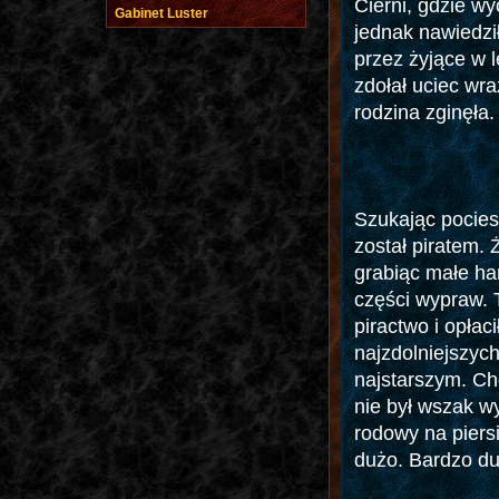
Cierni, gdzie w
Gabinet Luster
jednak nawiedzi
przez żyjące w 
zdołał uciec wra
rodzina zginęła.
Szukając pocies
został piratem. 
grabiąc małe han
części wypraw. 
piractwo i opłac
najzdolniejszyc
najstarszym. Ch
nie był wszak 
rodowy na piersi 
dużo. Bardzo du