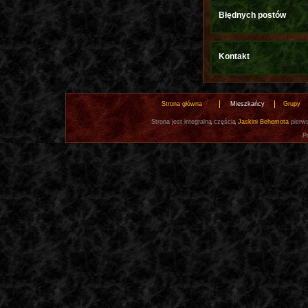
Błędnych postów
Kontakt
Strona główna
Mieszkańcy
Grupy
Strona jest integralną częścią
Jaskini Behemota
pierws
P