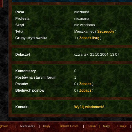
Rasa
nieznana
Profesja
nieznana
Skąd
nie wiadomo
Tytuł
Mieszkaniec (
Szczegóły
)
Grupy użytkownika
1 (
Zobacz listę
)
Dołączył
czwartek, 21.10.2004, 13:07
Komentarzy
0
Postów na starym forum
1
Postów
0 (
Zobacz
)
Błędnych postów
0 (
Zobacz
)
Kontakt
Wyślij wiadomość
 główna
Mieszkańcy
Grupy
Gabinet Luster
Forum
Mapy
Turnieje