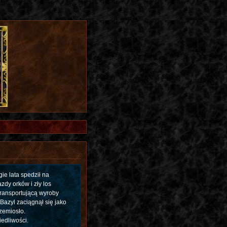
ie lata spedził na
zdy orków i zły los
transportującą wyroby
Bazyl zaciągnął się jako
rzemiosło.
edliwości.