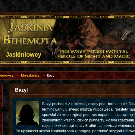
Jaskiniowcy
kiniowcy
Mieszkańcy
Bazyl
Bazyl
Bazyl pochodzi z kupieckiej osady pod Harmondale. Dług
terminowaniu u swego mistrza Kupca Zeda. Niestety naja
sprawiał że mistrz zginął podczas napadu na karawanę 
znakomitych krasnoludzkich płatnerzy. Po tym zdarzeniu 
najemnik w szeregi straży Erathii i tam ćwiczył wojenne 
Po upłynięciu okresu kontraktu sam zapragnął poszukać przygód i sprawi