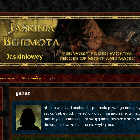
Jaskiniowcy
kiniowcy
Mieszkańcy
gahaz
gahaz
nikt nie wie skąd pochodzi... poprostu pewnego dnia przys
szuka "sekretnych miejsc" o ktorych ma napisane, w ma
prastarych papirusach... w swojej dłoni zawsze dzierży 
drewna... mowi że ma ona niezwykłą moc....