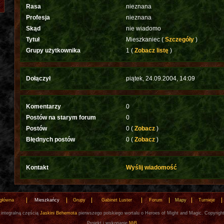
Rasa
nieznana
Profesja
nieznana
Skąd
nie wiadomo
Tytuł
Mieszkaniec (
Szczegóły
)
Grupy użytkownika
1 (
Zobacz listę
)
Dołączył
piątek, 24.09.2004, 14:09
Komentarzy
0
Postów na starym forum
0
Postów
0 (
Zobacz
)
Błędnych postów
0 (
Zobacz
)
Kontakt
Wyślij wiadomość
 główna
Mieszkańcy
Grupy
Gabinet Luster
Forum
Mapy
Turnieje
 integralną częścią
Jaskini Behemota
pierwszego polskiego wortalu o Heroes of Might and Magic. Copyrigh
Projekt i wykonanie
MiB