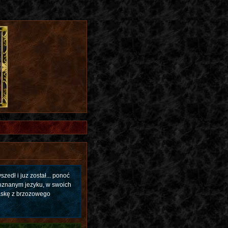
zedł i juz został... ponoć
łoznanym jezyku, w swoich
laskę z brzozowego