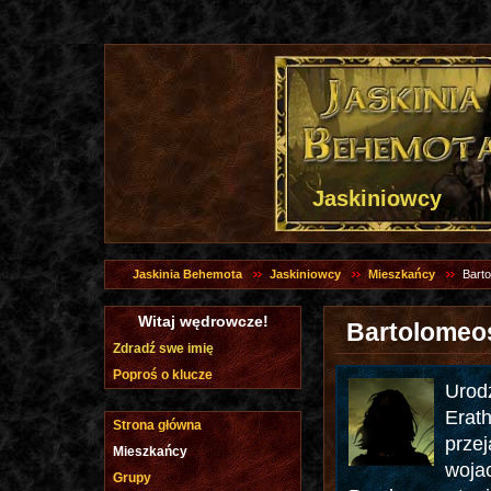
Jaskiniowcy
Jaskinia Behemota
Jaskiniowcy
Mieszkańcy
Bart
Witaj wędrowcze!
Bartolomeo
Zdradź swe imię
Poproś o klucze
Urodz
Erath
Strona główna
przej
Mieszkańcy
wojac
Grupy