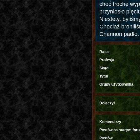
choć trochę wyp
przyniosło pięc
Niestety, byliśm
Chociaż bronili
Channon padło.
Rasa
Profesja
Skąd
Tytuł
Grupy użytkownika
Dołączył
Komentarzy
Postów na starym for
Postów