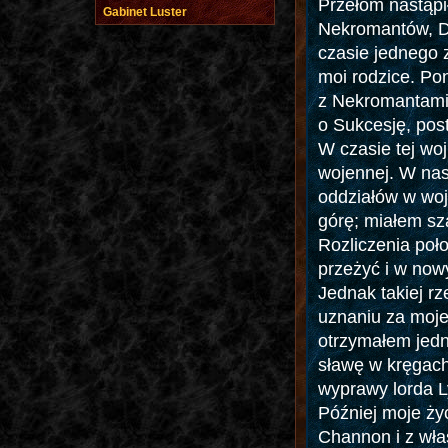
Przełom nastąpi
Gabinet Luster
Nekromantów, De
czasie jednego 
moi rodzice. Pon
z Nekromantami
o Sukcesję, pos
W czasie tej wo
wojennej. W nas
oddziałów w wo
górę; miałem sz
Rozliczenia poł
przeżyć i w no
Jednak takiej rz
uznaniu za moje
otrzymałem jed
sławę w kręgach
wyprawy lorda L
Później moje życ
Channon i z wła