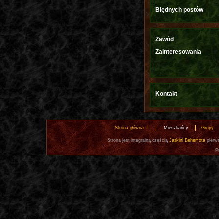
Błędnych postów
Zawód
Zainteresowania
Kontakt
Strona główna
Mieszkańcy
Grupy
Strona jest integralną częścią
Jaskini Behemota
pierws
P