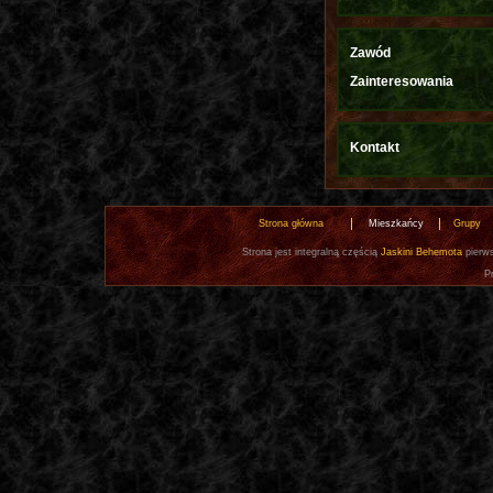
Zawód
Zainteresowania
Kontakt
Strona główna
Mieszkańcy
Grupy
Strona jest integralną częścią
Jaskini Behemota
pierws
P