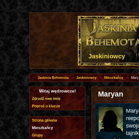
Jaskiniowcy
Jaskinia Behemota
Jaskiniowcy
Mieszkańcy
Mary
Witaj wędrowcze!
Maryan
Zdradź swe imię
Poproś o klucze
Marya
niepo
Strona główna
swoj
Mieszkańcy
tajni
Grupy