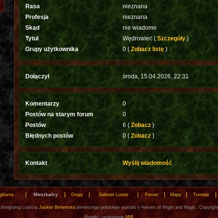
Rasa
nieznana
Profesja
nieznana
Skąd
nie wiadomo
Tytuł
Wędrowiec (
Szczegóły
)
Grupy użytkownika
0 (
Zobacz listę
)
Dołączył
środa, 15.04.2026, 22:31
Komentarzy
0
Postów na starym forum
0
Postów
6 (
Zobacz
)
Błędnych postów
0 (
Zobacz
)
Kontakt
Wyślij wiadomość
 główna
Mieszkańcy
Grupy
Gabinet Luster
Forum
Mapy
Turnieje
 integralną częścią
Jaskini Behemota
pierwszego polskiego wortalu o Heroes of Might and Magic. Copyrigh
Projekt i wykonanie
MiB