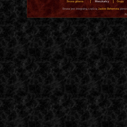
Strona główna
Mieszkańcy
Grupy
Strona jest integralną częścią
Jaskini Behemota
pierws
P