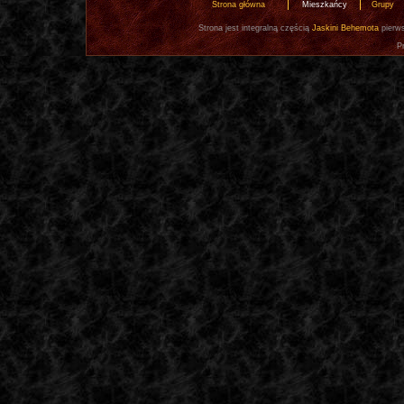
Strona główna
Mieszkańcy
Grupy
Strona jest integralną częścią
Jaskini Behemota
pierws
P