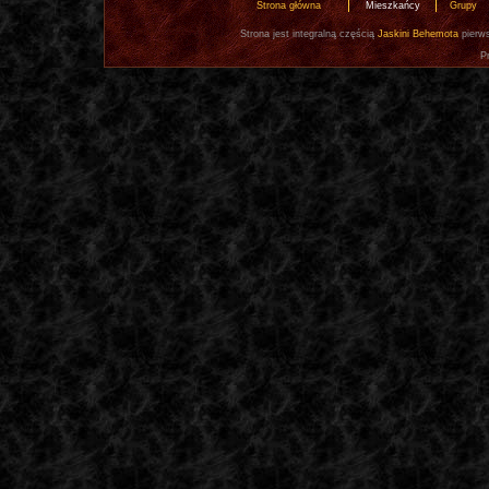
Strona główna
Mieszkańcy
Grupy
Strona jest integralną częścią
Jaskini Behemota
pierws
P